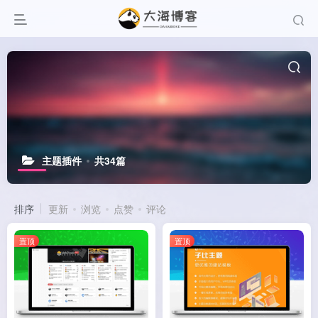
主题插件
共34篇
排序
更新
浏览
点赞
评论
置顶
置顶