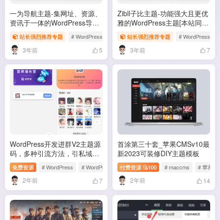
一为导航主题-集网址、资源、
Zibll子比主题-功能强大且更优
资讯于一体的WordPress导航
雅的WordPress主题[本站同款
主题
主题]
站长强烈推荐专题
# WordPress
# WordPress主题
站长强烈推荐专题
# WordPress付费主题
# WordPress
3年前
3年前
5
7
WordPress开发进群V2主题源
首涂第三十套_苹果CMSv10最
码，多种引流方法，引私域二
新2023可装修DIY主题模板
次变现
免费资源
# WordPress
# WordPress主题
付费资源
# Typecho免费主题
100
# maccms
# 苹果cm
2年前
2年前
7
14