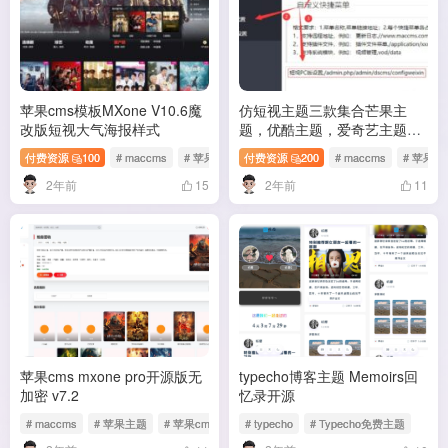
苹果cms模板MXone V10.6魔
仿短视主题三款集合芒果主
改版短视大气海报样式
题，优酷主题，爱奇艺主题短
视2.0源码
付费资源
100
# maccms
# 苹果主题
付费资源
# 苹果cms
200
# maccms
# 苹果主
2年前
2年前
15
11
苹果cms mxone pro开源版无
typecho博客主题 Memoirs回
加密 v7.2
忆录开源
# maccms
# 苹果主题
# 苹果cms
# typecho
# Typecho免费主题