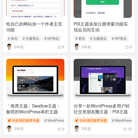
给自己的网站加一个作者主页
PIX主题添加注册弹窗功能实
功能
现会员间互动
# 美化
# 主题美化
# WP美化
# 美化
# 主题美化
# WP美化
2年前
2年前
9
9
「推荐主题」Swallow主题：
分享一款WordPress多用户轻
极简的WordPress单栏主题
社交类朋友圈主题：PIX主题
站长强烈推荐专题
# WordPress主题
# WordPress付费主题
站长强烈推荐专题
# WordPress
# 一为主题
3年前
3年前
6
15