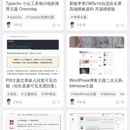
Typecho 小众工具每日电影推
新版苹果CMSv10自适应全屏
荐主题 Onemday
高端模板源码 开源授权版
# typecho
# Typecho免费主题
# 苹果主题
2年前
2年前
11
13
PIX主题文章嵌入回复可见功
WordPress博客主题二次元风-
能（站长直接可见无需回复）
lolimeow主题
# 美化
# 主题美化
# WP美化
# WordPress主题
# lolimeow
# loli
2年前
2年前
11
15