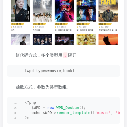
短代码方式，多个类型用
隔开
,
[
wpd types=movie,book
]
函数方式，参数为类型数组。
<
?php
   $WPD = 
new
WPD_Douban
()
;
   echo $WPD-
>
render_template
([
'music'
, 
'book
?
>