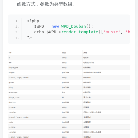
函数方式，参数为类型数组。
<
?php
   $WPD = 
new
WPD_Douban
()
;
   echo $WPD-
>
render_template
([
'music'
, 
'book
?
>