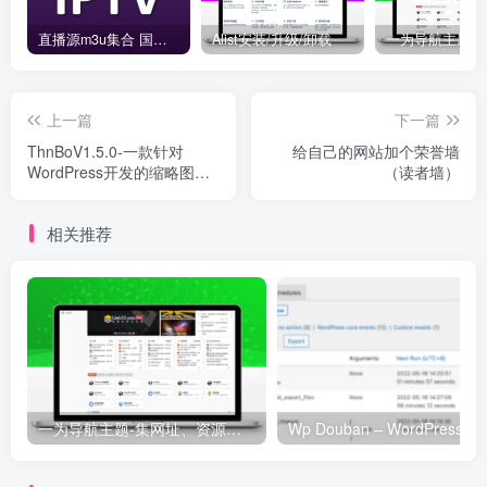
直播源m3u集合 国内外直播源-IPTV URL TVBOX
Alist安装/升级/卸载
上一篇
下一篇
ThnBoV1.5.0-一款针对
给自己的网站加个荣誉墙
WordPress开发的缩略图美
（读者墙）
化插件,
相关推荐
一为导航主题-集网址、资源、资讯于一体的WordPress导航主题
Wp Douban – Wo