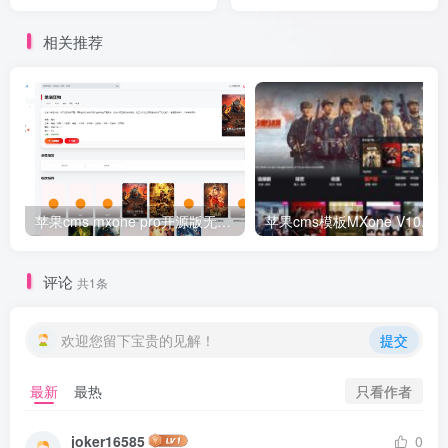
相关推荐
苹果cms mxone pro开源版无加密 v7.2
苹果
评论
共1条
欢迎您留下宝贵的见解！
提交
只看作者
最新
最热
joker16585
0