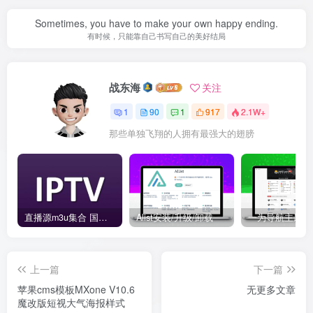
Sometimes, you have to make your own happy ending.
有时候，只能靠自己书写自己的美好结局
战东海
关注
1
90
1
917
2.1W+
那些单独飞翔的人拥有最强大的翅膀
直播源m3u集合 国内外直播源-IPTV URL TVBOX
Alist安装/升级/卸载
上一篇
下一篇
苹果cms模板MXone V10.6
无更多文章
魔改版短视大气海报样式