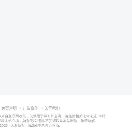
免责声明
广告合作
关于我们
章来自互联网收集，仅供用于学习和交流，请遵循相关法律法规. 本站
表本站立场，如有侵权/违规/不妥请联系本站删除，敬请谅解.
 2023 ·
大海博客
· 由
Zibll主题
强力驱动.