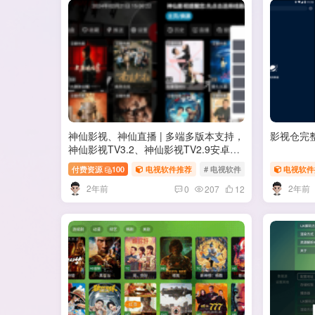
神仙影视、神仙直播 | 多端多版本支持，
影视仓完
神仙影视TV3.2、神仙影视TV2.9安卓4.4
低版本兼容、神仙影视v3.7手机版TV影
付费资源
100
电视软件推荐
# 电视软件
# TV软件
电视软件
# 
视、TV直播APP，内置稳定源
2年前
2年前
0
207
12