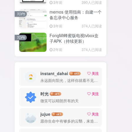
3年前
390人已阅读
memos 使用指南：自建一个
TOP5
备忘录中心服务
3年前
374人已阅读
FongMi蜂蜜版电视tvbox盒
TOP6
子APK（持续更新）
2年前
374人已阅读
instant_dahai
关注
永远面向阳光，这样你就看不见阴影了
时光
关注
微笑可以晴朗所有的天
jujue
关注
愿你生命中有够多的云翳，来造成一个美丽的黄昏