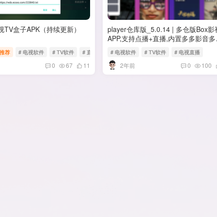
 电视TV盒子APK（持续更新）
player仓库版_5.0.14 | 多仓版Box
APP,支持点播+直播,内置多多影音多
接口，直接可用
推荐
# 电视软件
# TV软件
# 直播软件
# 电视软件
# TV软件
# 电视直播
2年前
0
67
11
0
100