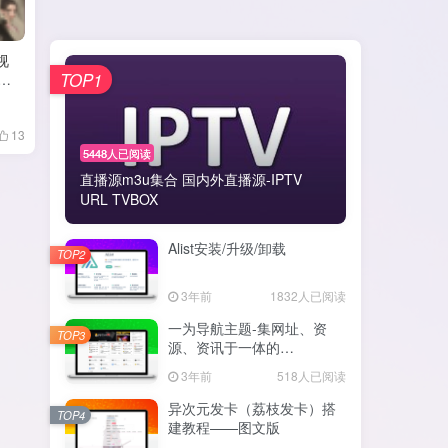
影视
TOP1
仓
13
5448人已阅读
直播源m3u集合 国内外直播源-IPTV
URL TVBOX
Alist安装/升级/卸载
TOP2
3年前
1832人已阅读
一为导航主题-集网址、资
TOP3
源、资讯于一体的
WordPress导航主题
3年前
518人已阅读
异次元发卡（荔枝发卡）搭
TOP4
建教程——图文版