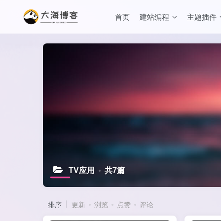
首页
建站编程
主题插件
TV应用
共7篇
排序
更新
浏览
点赞
评论