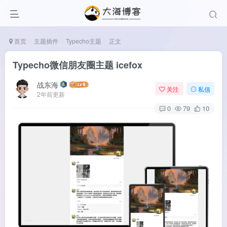
首页
主题插件
Typecho主题
正文
Typecho微信朋友圈主题 icefox
战东海
关注
私信
2年前更新
0
79
10