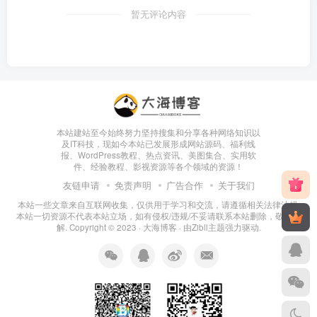
暂无评论内容
本站建站至今始终努力坚持搜集和分享各种网络知识以
及IT科技，现如今本站已发展形成网站源码、福利线
报、WordPress教程、热点资讯、美图集合、实用软
件、经验教程、影视资源等各个领域的资源！
友链申请
免责声明
广告合作
关于我们
本站一些文章来自互联网收集，仅供用于学习和交流，请遵循相关法律法规.
本站一切资源不代表本站立场，如有侵权/违规/不妥请联系本站删除，敬请谅
解. Copyright © 2023 ·
大海博客
· 由
Zibll主题
强力驱动.