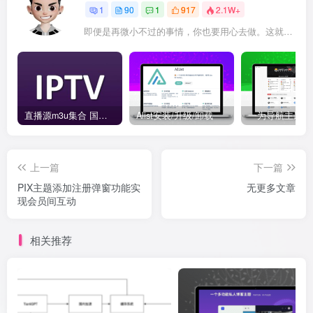
1
90
1
917
2.1W+
即便是再微小不过的事情，你也要用心去做。这就是成功的秘密
直播源m3u集合 国内外直播源-IPTV URL TVBOX
Alist安装/升级/卸载
上一篇
下一篇
PIX主题添加注册弹窗功能实
无更多文章
现会员间互动
相关推荐