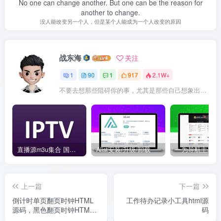
No one can change another. But one can be the reason for
another to change.
没人能改变另一个人，但是某个人能成为一个人改变的原因
战东海
关注
1
90
1
917
2.1W+
不要去想那些阻碍你的事，尤其是那些自己想象出来的事
直播源m3u集合 国内外直播源-IPTV URL TVBOX
Alist安装/升级/卸载
上一篇
下一篇
倒计时单页翻页时钟HTML
工作待办记录小工具html源
源码，黑色翻页时钟HTML
码
源码