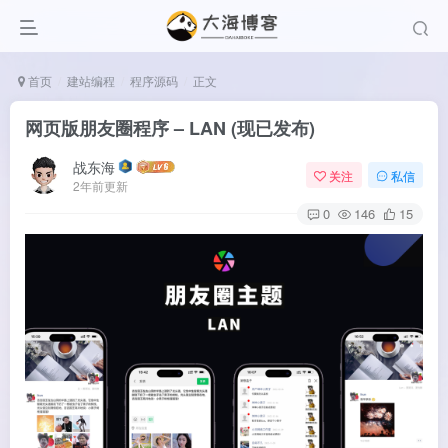
首页
建站编程
程序源码
正文
网页版朋友圈程序 – LAN (现已发布)
战东海
关注
私信
2年前更新
0
146
15