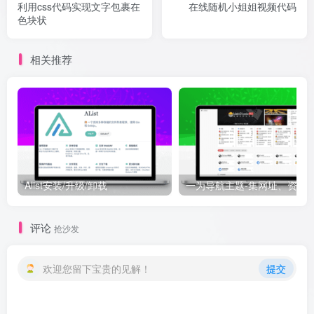
利用css代码实现文字包裹在
在线随机小姐姐视频代码
色块状
相关推荐
Alist安装/升级/卸载
一为导航主题-集网址、资源、资讯于一体的Wor
评论
抢沙发
欢迎您留下宝贵的见解！
提交