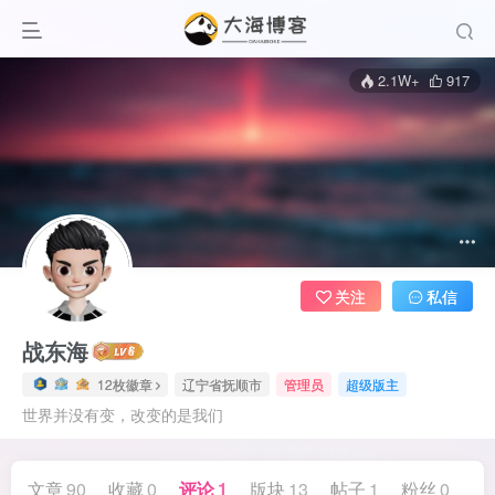
2.1W+
917
关注
私信
战东海
12枚徽章
辽宁省抚顺市
管理员
超级版主
世界并没有变，改变的是我们
文章
90
收藏
0
评论
1
版块
13
帖子
1
粉丝
0