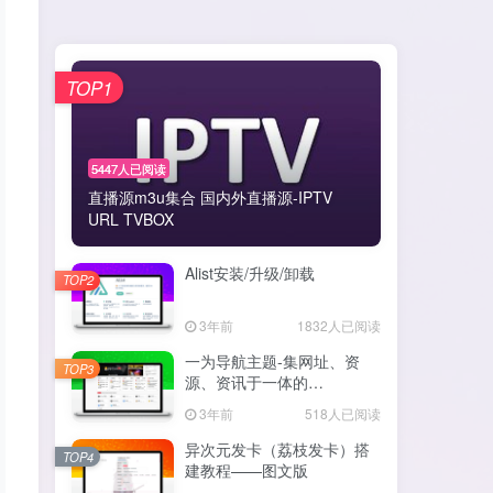
TOP1
5447人已阅读
直播源m3u集合 国内外直播源-IPTV
URL TVBOX
Alist安装/升级/卸载
TOP2
3年前
1832人已阅读
一为导航主题-集网址、资
TOP3
源、资讯于一体的
WordPress导航主题
3年前
518人已阅读
异次元发卡（荔枝发卡）搭
TOP4
建教程——图文版