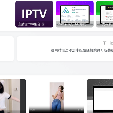
直播源m3u集合 国内外直播源-IPTV URL TVBOX
Alist安装/升级/卸载
下一
给网站侧边添加小姐姐随机跳舞可折叠