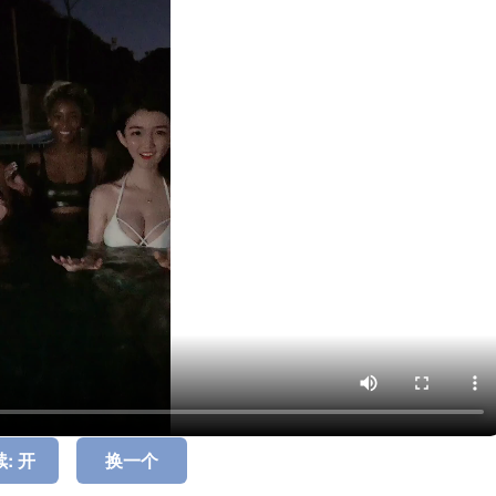
: 开
换一个