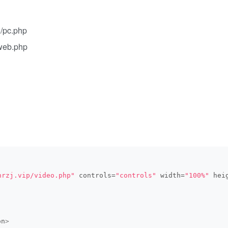
/pc.php
web.php
nrzj.vip/video.php"
 controls=
"controls"
 width=
"100%"
 hei
on
>