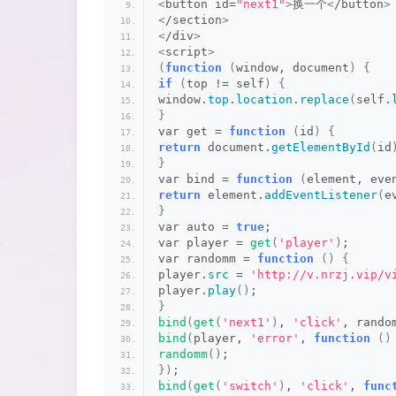
<
button id=
"next1"
>
换一个
<
/button
>
<
/section
>
<
/div
>
<
script
>
(
function
(
window, document
)
{
if
(
top != self
)
{
window.
top
.
location
.
replace
(
self.
}
var get = 
function
(
id
)
{
return
 document.
getElementById
(
id
}
var bind = 
function
(
element, eve
return
 element.
addEventListener
(
e
}
var auto = 
true
;
var player = 
get
(
'player'
)
;
var randomm = 
function
()
{
player.
src
 = 
'http://v.nrzj.vip/v
player.
play
()
;
}
bind
(
get
(
'next1'
)
, 
'click'
, rando
bind
(
player, 
'error'
, 
function
()
randomm
()
;
})
;
bind
(
get
(
'switch'
)
, 
'click'
, 
func