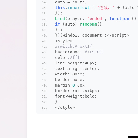
auto = !auto;
this
.
innerText
 = 
'连续: '
 + 
(
auto 
})
;
bind
(
player, 
'ended'
, 
function
()
if
(
auto
)
randomm
()
;
})
;
})(
window, document
)
;
<
/script
>
<
style
>
#switch,#next1{
background:
 #7F9CCC;
color
:#fff;
line-height:40px;
text-align:center;
width:100px;
border:none;
margin:
0
 6px;
border-radius:6px;
font-weight:bold;
}
<
/style
>