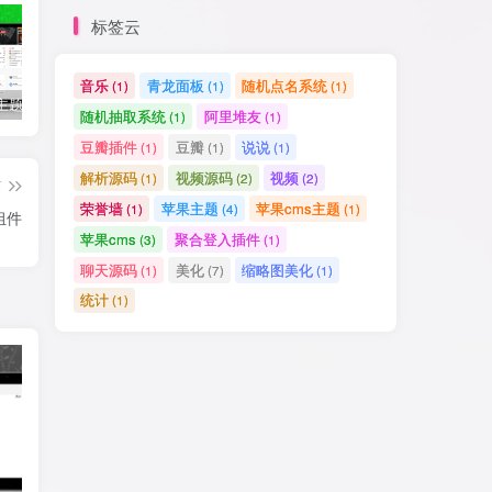
标签云
音乐
青龙面板
随机点名系统
(1)
(1)
(1)
一为导航主题-集网址、资源、资讯于一体的WordPress导航主题
异次元发卡（荔枝发卡）搭建教程——图文版
FongMi蜂蜜版电视tvbox盒子APK（持续更新）
随机抽取系统
阿里堆友
(1)
(1)
豆瓣插件
豆瓣
说说
(1)
(1)
(1)
解析源码
视频源码
视频
(1)
(2)
(2)
篇
荣誉墙
苹果主题
苹果cms主题
(1)
(4)
(1)
组件
苹果cms
聚合登入插件
(3)
(1)
聊天源码
美化
缩略图美化
(1)
(7)
(1)
统计
(1)