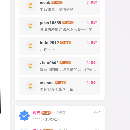
meek
关注
生命如花，爱情是蜜
joker16585
关注
真诚的爱情之路永不会是平坦的
fiche2012
关注
活在当下
zhao0602
关注
做有用的事，说勇敢的话，想美好的事，一生足矣
cscscs
关注
年轻就是无限的可能
时光
2年前
0
1111水水水水水