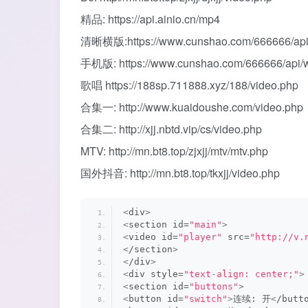
精品: https://api.ainio.cn/mp4
清晰横版:https://www.cunshao.com/666666/api
手机版: https://www.cunshao.com/666666/api/
歌唱 https://188sp.711888.xyz/188/video.php
合集一: http://www.kuaidoushe.com/video.php
合集二: http://xjj.nbtd.vip/cs/video.php
MTV: http://mn.bt8.top/zjxjj/mtv/mtv.php
国外抖音: http://mn.bt8.top/tkxjj/video.php
<
div
>
<
section id=
"main"
>
<
video id=
"player"
 src=
"http://v.
<
/section
>
<
/div
>
<
div style=
"text-align: center;"
>
<
section id=
"buttons"
>
<
button id=
"switch"
>
连续: 开
<
/butt