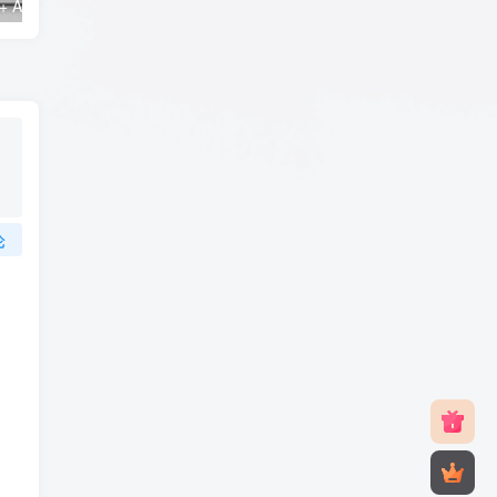
一键安装Aria2 + AriaNg + Filebrowser实现离线下载
网页版朋友圈程序 – LAN (现已发布)
部署一个自
论