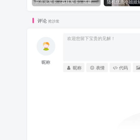
异次元发卡（荔枝发卡）搭建教程——图文版
随机优质小姐姐
评论
抢沙发
昵称
昵称
表情
代码