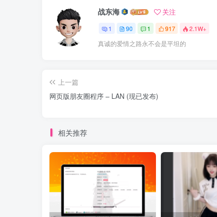
战东海
关注
1
90
1
917
2.1W+
真诚的爱情之路永不会是平坦的
上一篇
网页版朋友圈程序 – LAN (现已发布)
相关推荐