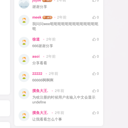
jujue
2年前
0
谢谢分享
meek
2年前
0
我问问wee呃呃呃呃呃呃呃呃呃呃呃呃呃
呃
徐道
2年前
0
666谢谢分享
asoi
2年前
0
分享看看
22222
2年前
0
66666啊啊啊
摸鱼大王.
2年前
0
为啥注册的时候用户名输入中文会显示
undefine
摸鱼大王.
2年前
0
让我看看怎么个事