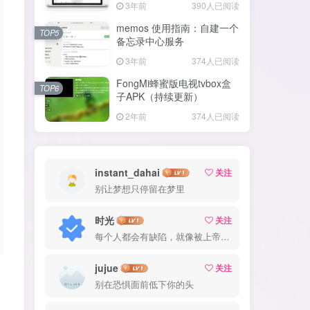
3年前
390人已阅读
memos 使用指南：自建一个
TOP5
备忘录中心服务
3年前
374人已阅读
FongMi蜂蜜版电视tvbox盒
TOP6
子APK（持续更新）
2年前
374人已阅读
instant_dahai
关注
别让梦想只停留在梦里
时光
关注
每个人都会有缺陷，就像被上帝咬过的苹果，有的人缺陷比较大，正是因为上帝特别喜欢他的芬芳
jujue
关注
别在恐惧面前低下你的头