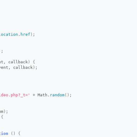
location
.
href
)
;
)
;
nt, callback
)
{
vent, callback
)
;
ideo.php?_t='
 + Math.
random
()
;
mm
)
;
{
tion
()
{