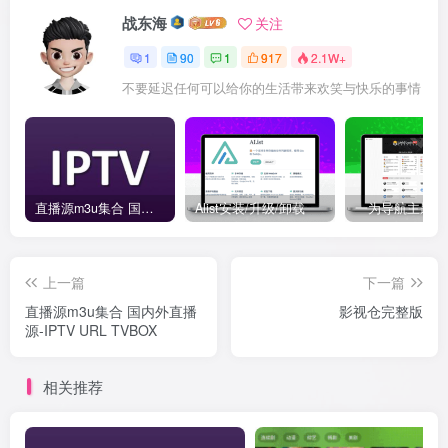
战东海
关注
1
90
1
917
2.1W+
不要延迟任何可以给你的生活带来欢笑与快乐的事情
直播源m3u集合 国内外直播源-IPTV URL TVBOX
Alist安装/升级/卸载
上一篇
下一篇
直播源m3u集合 国内外直播
影视仓完整版
源-IPTV URL TVBOX
相关推荐