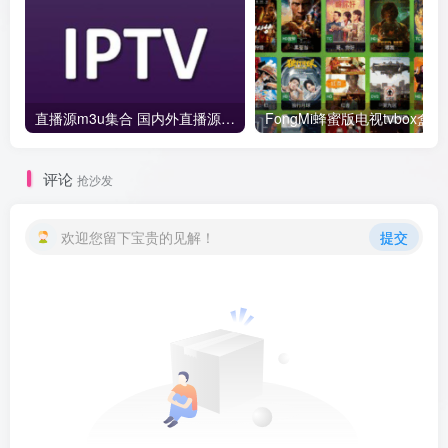
直播源m3u集合 国内外直播源-IPTV URL TVBOX
FongM
评论
抢沙发
欢迎您留下宝贵的见解！
提交