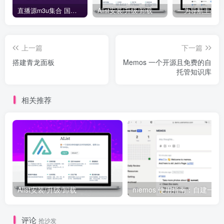
直播源m3u集合 国内外直播源-IPTV URL TVBOX
Alist安装/升级/卸载
上一篇
下一篇
搭建青龙面板
Memos 一个开源且免费的自
托管知识库
相关推荐
Alist安装/升级/卸载
memos 使用指
评论
抢沙发