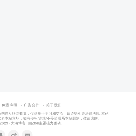
免责声明
广告合作
关于我们
章来自互联网收集，仅供用于学习和交流，请遵循相关法律法规. 本站
表本站立场，如有侵权/违规/不妥请联系本站删除，敬请谅解.
 2023 ·
大海博客
· 由
Zibll主题
强力驱动.