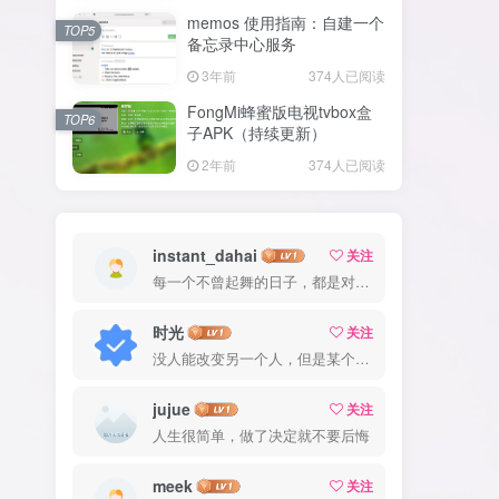
memos 使用指南：自建一个
TOP5
备忘录中心服务
3年前
374人已阅读
FongMi蜂蜜版电视tvbox盒
TOP6
子APK（持续更新）
2年前
374人已阅读
instant_dahai
关注
每一个不曾起舞的日子，都是对生命的辜负
时光
关注
没人能改变另一个人，但是某个人能成为一个人改变的原因
jujue
关注
人生很简单，做了决定就不要后悔
meek
关注