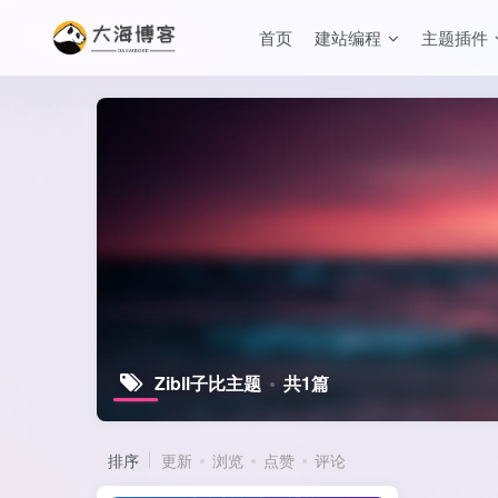
首页
建站编程
主题插件
Zibll子比主题
共1篇
排序
更新
浏览
点赞
评论