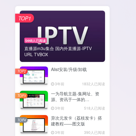
TOP1
5448人已阅读
直播源m3u集合 国内外直播源-IPTV
URL TVBOX
Alist安装/升级/卸载
TOP2
3年前
1832人已阅读
一为导航主题-集网址、资
TOP3
源、资讯于一体的
WordPress导航主题
3年前
518人已阅读
异次元发卡（荔枝发卡）搭
TOP4
建教程——图文版
3年前
390人已阅读