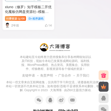
xiuno（修罗）知乎模板二开优
化魔板仿网盘资源社–模板加
全套插件
付费资源
100
程序源码
2年前
14
本站建站至今始终努力坚持搜集和分享各种网络知识以
及IT科技，现如今本站已发展形成网站源码、福利线
报、WordPress教程、热点资讯、美图集合、实用软
件、经验教程、影视资源等各个领域的资源！
友链申请
免责声明
广告合作
关于我们
本站一些文章来自互联网收集，仅供用于学习和交流，请遵循相关法律法规.
本站一切资源不代表本站立场，如有侵权/违规/不妥请联系本站删除，敬请谅
解. Copyright © 2023 ·
大海博客
· 由
Zibll主题
强力驱动.