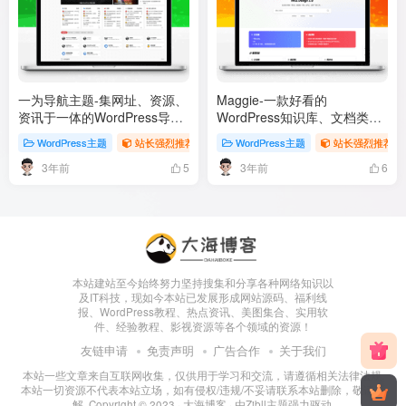
一为导航主题-集网址、资源、
Maggie-一款好看的
资讯于一体的WordPress导航
WordPress知识库、文档类主
主题
题
WordPress主题
站长强烈推荐专题
WordPress主题
站长强烈推荐专
3年前
3年前
5
6
本站建站至今始终努力坚持搜集和分享各种网络知识以
及IT科技，现如今本站已发展形成网站源码、福利线
报、WordPress教程、热点资讯、美图集合、实用软
件、经验教程、影视资源等各个领域的资源！
友链申请
免责声明
广告合作
关于我们
本站一些文章来自互联网收集，仅供用于学习和交流，请遵循相关法律法规.
本站一切资源不代表本站立场，如有侵权/违规/不妥请联系本站删除，敬请谅
解. Copyright © 2023 ·
大海博客
· 由
Zibll主题
强力驱动.