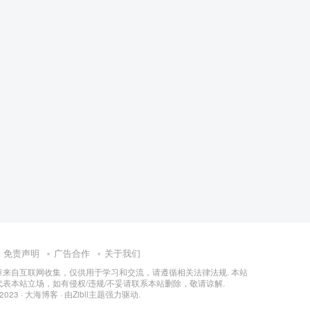
免责声明
广告合作
关于我们
章来自互联网收集，仅供用于学习和交流，请遵循相关法律法规. 本站
表本站立场，如有侵权/违规/不妥请联系本站删除，敬请谅解.
 2023 ·
大海博客
· 由
Zibll主题
强力驱动.