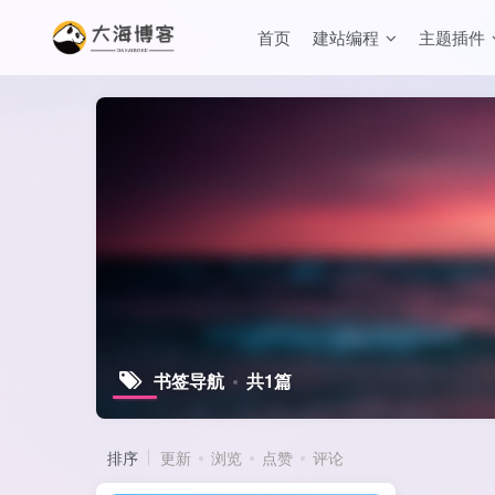
首页
建站编程
主题插件
书签导航
共1篇
排序
更新
浏览
点赞
评论