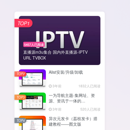
TOP1
5457人已阅读
直播源m3u集合 国内外直播源-IPTV
URL TVBOX
Alist安装/升级/卸载
TOP2
3年前
1832人已阅读
一为导航主题-集网址、资
TOP3
源、资讯于一体的
WordPress导航主题
3年前
520人已阅读
异次元发卡（荔枝发卡）搭
TOP4
建教程——图文版