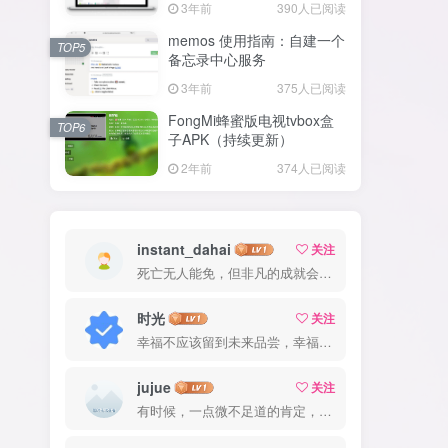
3年前
390人已阅读
memos 使用指南：自建一个
TOP5
备忘录中心服务
3年前
375人已阅读
FongMi蜂蜜版电视tvbox盒
TOP6
子APK（持续更新）
2年前
374人已阅读
instant_dahai
关注
死亡无人能免，但非凡的成就会树起一座纪念碑，它将一直立到太阳冷却之时
时光
关注
幸福不应该留到未来品尝，幸福是你专门为当下的自己所准备的
jujue
关注
有时候，一点微不足道的肯定，对我却意义非凡