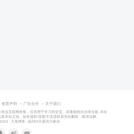
免责声明
广告合作
关于我们
章来自互联网收集，仅供用于学习和交流，请遵循相关法律法规. 本站
表本站立场，如有侵权/违规/不妥请联系本站删除，敬请谅解.
 2023 ·
大海博客
· 由
Zibll主题
强力驱动.