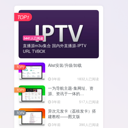
TOP1
5441人已阅读
直播源m3u集合 国内外直播源-IPTV
URL TVBOX
Alist安装/升级/卸载
TOP2
3年前
1832人已阅读
一为导航主题-集网址、资
TOP3
源、资讯于一体的
WordPress导航主题
3年前
517人已阅读
异次元发卡（荔枝发卡）搭
TOP4
建教程——图文版
3年前
390人已阅读