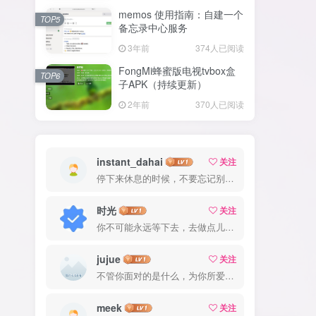
memos 使用指南：自建一个
TOP5
备忘录中心服务
3年前
374人已阅读
FongMi蜂蜜版电视tvbox盒
TOP6
子APK（持续更新）
2年前
370人已阅读
instant_dahai
关注
停下来休息的时候，不要忘记别人还在奔跑
时光
关注
你不可能永远等下去，去做点儿什么，让一切成真
jujue
关注
不管你面对的是什么，为你所爱的而奋斗都会是值得的
meek
关注